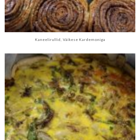
Kaneelirullid, Väikese Kardemoniga