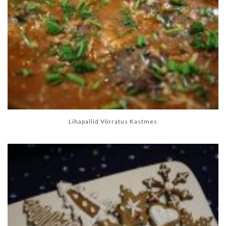
Lihapallid Võrratus Kastmes