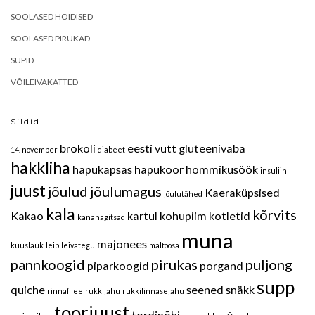
SOOLASED HOIDISED
SOOLASED PIRUKAD
SUPID
VÕILEIVAKATTED
Sildid
brokoli
eesti vutt
gluteenivaba
14. november
diabeet
hakkliha
hapukapsas
hapukoor
hommikusöök
insuliin
juust
jõulud
jõulumagus
Kaeraküpsised
jõulutähed
kala
kõrvits
Kakao
kartul
kohupiim
kotletid
kananagitsad
muna
majonees
küüslauk
leib
leivategu
maltoosa
pannkoogid
pirukas
puljong
piparkoogid
porgand
supp
quiche
seened
snäkk
rinnafilee
rukkijahu
rukkilinnasejahu
toorjuust
tordipõhi