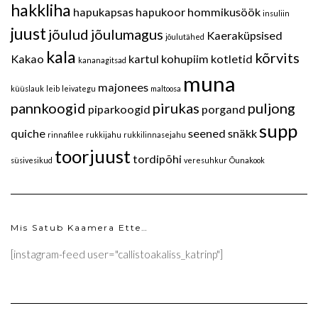
hakkliha
hapukapsas
hapukoor
hommikusöök
insuliin
juust
jõulud
jõulumagus
Kaeraküpsised
jõulutähed
kala
kõrvits
Kakao
kartul
kohupiim
kotletid
kananagitsad
muna
majonees
küüslauk
leib
leivategu
maltoosa
pannkoogid
pirukas
puljong
piparkoogid
porgand
supp
quiche
seened
snäkk
rinnafilee
rukkijahu
rukkilinnasejahu
toorjuust
tordipõhi
süsivesikud
veresuhkur
Õunakook
Mis Satub Kaamera Ette…
[instagram-feed user="callistoakaliss_katrinp"]