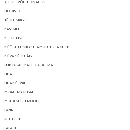
AHJUST VÕETUD MAGUS
HOIDISED
JÕULUMAGUS
KASTMED
KERGE EINE
KÖÖGITEHNIKAST JA MUUDEST ABILISTEST
KÕVA KÕHUTÄIS
LEIB JA SAI – KATTEGA JA ILMA
LIHA
LIHA KÕRVALE
MIDAGI MAGUSAT
MUNA MITUT MOODI
PANNIL
RETSEPTID
SALATID