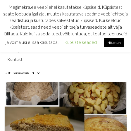
Skip
MEGIMEKRA
Megimekra.ee veebilehel kasutatakse küpsiseid. Küpsistest
to
saate loobuda igal ajal, muutes kasutatava seadme veebilehitseja
RETSEPTIKOGU
content
seadistusi ja kustutades salvestatud küpsised. Kui keeldud
küpsistest, saad need veebilehitseja turvaseadete alt välja
söömine on ainus töö, mis toidab
lülitada. Kuid kui sa seda teed, võib juhtuda, et teatud teenuseid
Esileht
ja võimalusi ei saa kasutada.
Küpsiste seaded
Nõustun
Retseptid
Kontakt
Silt:
Süsivesikud