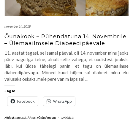
november 14, 2019
Õunakook – Pühendatuna 14. Novembrile
– Ülemaailmsele Diabeedipäevale
11. aastat tagasi, sel samal päeval, oli 14. november minu jaoks
päev nagu iga teine, ainult selle vahega, et uudistest jooksis
läbi, kui üldse tähelegi panin, et tegu on ülemaailmse
diabeedipäevaga. Mõned kuud hiljem sai diabeet minu elu
valusaks oskaks, meie pere vanim laps sai
…
Jaga:
Facebook
WhatsApp
Midagi magusat
,
Ahjust võetud magus
-
by
Katrin