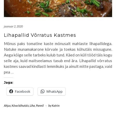
jaanuar 2, 2020
Lihapallid Võrratus Kastmes
Mõnus paks tomatine kaste mõnusalt mahlaste lihapallidega.
Natuke munamakarone kõrvale ja toekas kõhutäis missugune.
Aega kõige selle tarbeks kulub tund. Käed on küll tööd täis kogu
selle aja, kuid maitseelamus tasub end ära. Lihapallid võrratus
kastmes saavad kindlasti lemmikuks ja ainult mitte pastaga, vaid
pea
…
Jaga:
Facebook
WhatsApp
Ahjus
,
Kõva kõhutäis
,
Liha
,
Pannil
-
by
Katrin