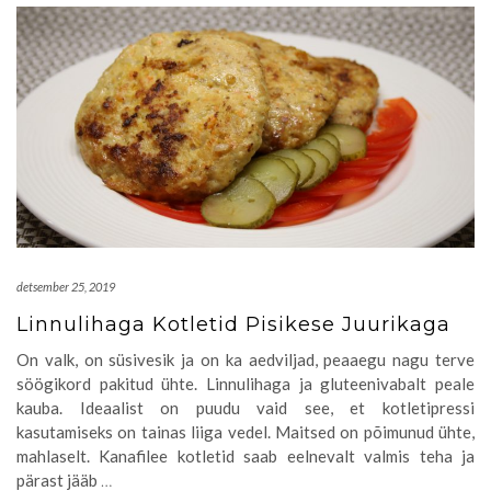
detsember 25, 2019
Linnulihaga Kotletid Pisikese Juurikaga
On valk, on süsivesik ja on ka aedviljad, peaaegu nagu terve
söögikord pakitud ühte. Linnulihaga ja gluteenivabalt peale
kauba. Ideaalist on puudu vaid see, et kotletipressi
kasutamiseks on tainas liiga vedel. Maitsed on põimunud ühte,
mahlaselt. Kanafilee kotletid saab eelnevalt valmis teha ja
pärast jääb
…