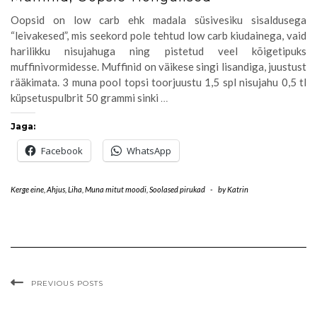
Oopsid on low carb ehk madala süsivesiku sisaldusega
“leivakesed”, mis seekord pole tehtud low carb kiudainega, vaid
harilikku nisujahuga ning pistetud veel kõigetipuks
muffinivormidesse. Muffinid on väikese singi lisandiga, juustust
rääkimata. 3 muna pool topsi toorjuustu 1,5 spl nisujahu 0,5 tl
küpsetuspulbrit 50 grammi sinki
…
Jaga:
Facebook
WhatsApp
Kerge eine
,
Ahjus
,
Liha
,
Muna mitut moodi
,
Soolased pirukad
-
by
Katrin
PREVIOUS POSTS