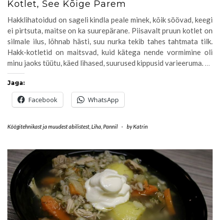
Kotlet, See Kõige Parem
Hakklihatoidud on sageli kindla peale minek, kõik söövad, keegi
ei pirtsuta, maitse on ka suurepärane. Piisavalt pruun kotlet on
silmale ilus, lõhnab hästi, suu nurka tekib tahes tahtmata tilk.
Hakk-kotletid on maitsvad, kuid kätega nende vormimine oli
minu jaoks tüütu, käed lihased, suurused kippusid varieeruma.
…
Jaga:
Facebook
WhatsApp
Köögitehnikast ja muudest abilistest
,
Liha
,
Pannil
-
by
Katrin