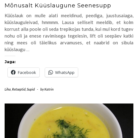
Mõnusalt Küüslaugune Seenesupp
Küüslauk on mulle alati meeldinud, peediga, juustusaiaga,
küüslauguleivad, hmmmm. Lausa selliselt meeldib, et kolm
korrust alla poole oli seda trepikojas tunda, kui mul kord tugev
nohu oli ja enese ravimisega tegelesin, lift oli seepäev katki
ning mees oli täielikus arvamuses, et naabrid on sibula
küüslaugu
…
Jaga:
Facebook
WhatsApp
Liha
,
Retseptid
,
Supid
-
by
Katrin