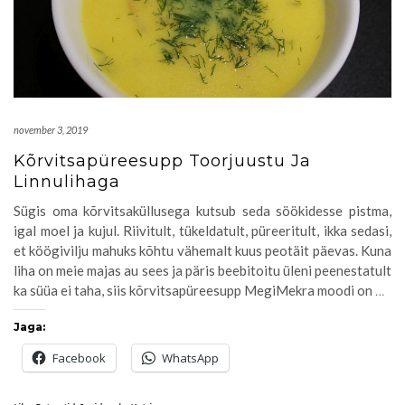
november 3, 2019
Kõrvitsapüreesupp Toorjuustu Ja
Linnulihaga
Sügis oma kõrvitsaküllusega kutsub seda söökidesse pistma,
igal moel ja kujul. Riivitult, tükeldatult, püreeritult, ikka sedasi,
et köögivilju mahuks kõhtu vähemalt kuus peotäit päevas. Kuna
liha on meie majas au sees ja päris beebitoitu üleni peenestatult
ka süüa ei taha, siis kõrvitsapüreesupp MegiMekra moodi on
…
Jaga:
Facebook
WhatsApp