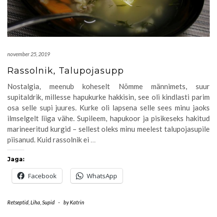
november 25, 2019
Rassolnik, Talupojasupp
Nostalgia, meenub koheselt Nõmme männimets, suur
supitaldrik, millesse hapukurke hakkisin, see oli kindlasti parim
osa selle supi juures. Kurke oli lapsena selle sees minu jaoks
ilmselgelt liiga vähe. Supileem, hapukoor ja pisikeseks hakitud
marineeritud kurgid – sellest oleks minu meelest talupojasupile
piisanud. Kuid rassolnik ei
…
Jaga:
Facebook
WhatsApp
Retseptid
,
Liha
,
Supid
-
by
Katrin