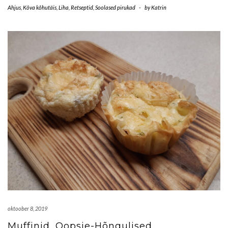
Ahjus
,
Kõva kõhutäis
,
Liha
,
Retseptid
,
Soolased pirukad
-
by
Katrin
oktoober 8, 2019
Muffinid, Oopsie-Hõngulised