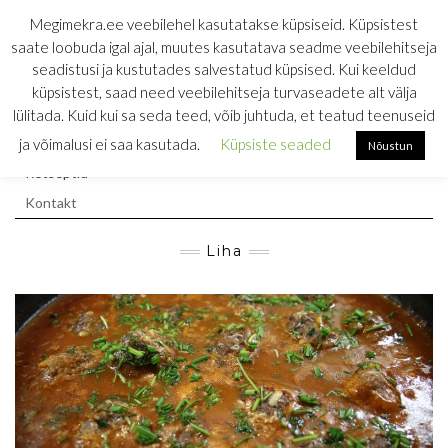
Skip
MEGIMEKRA
Megimekra.ee veebilehel kasutatakse küpsiseid. Küpsistest
to
saate loobuda igal ajal, muutes kasutatava seadme veebilehitseja
RETSEPTIKOGU
content
seadistusi ja kustutades salvestatud küpsised. Kui keeldud
küpsistest, saad need veebilehitseja turvaseadete alt välja
söömine on ainus töö, mis toidab
lülitada. Kuid kui sa seda teed, võib juhtuda, et teatud teenuseid
Esileht
ja võimalusi ei saa kasutada.
Küpsiste seaded
Nõustun
Retseptid
Kontakt
Liha