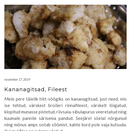
november 17, 2019
Kananagitsad, Fileest
Meie pere täielik hitt-söögiks on kananagitsad, just need, mis
ise tehtud, värskest broileri rinnafileest, värskelt lõigatud,
klopitud munasse pistetud, riivsaia-sibulapurus veeretatud ning
kuumale pannile särisema pandud. Seejärel sõelal nõrgunud
ning mõnus amps ootab söömist, kahte kord pole vaja kutsuda.