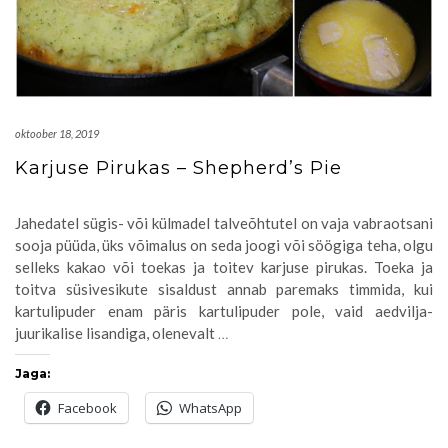
oktoober 18, 2019
Karjuse Pirukas – Shepherd’s Pie
Jahedatel sügis- või külmadel talveõhtutel on vaja vabraotsani
sooja püüda, üks võimalus on seda joogi või söögiga teha, olgu
selleks kakao või toekas ja toitev karjuse pirukas. Toeka ja
toitva süsivesikute sisaldust annab paremaks timmida, kui
kartulipuder enam päris kartulipuder pole, vaid aedvilja-
juurikalise lisandiga, olenevalt
…
Jaga:
Facebook
WhatsApp