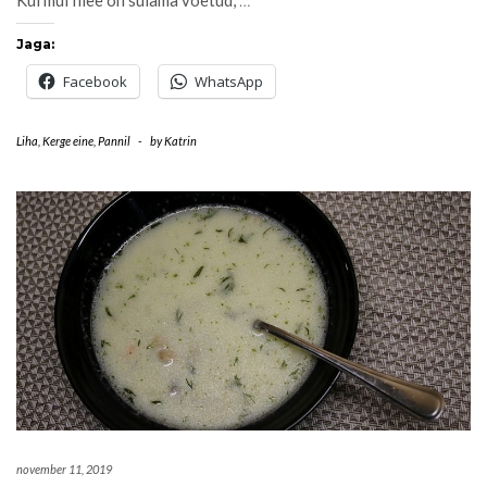
Kui mul filee on sulama võetud,
…
Jaga:
Facebook
WhatsApp
Liha
,
Kerge eine
,
Pannil
-
by
Katrin
november 11, 2019