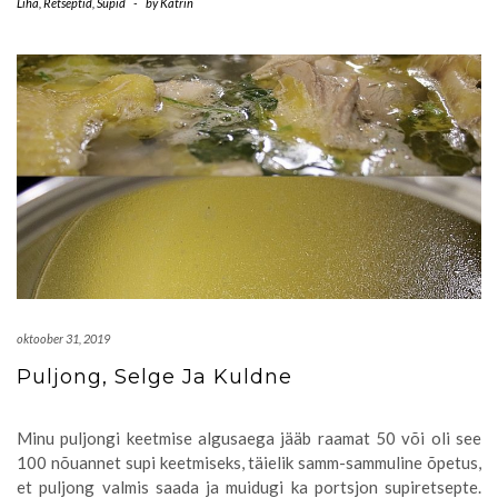
Liha
,
Retseptid
,
Supid
-
by
Katrin
oktoober 31, 2019
Puljong, Selge Ja Kuldne
Minu puljongi keetmise algusaega jääb raamat 50 või oli see
100 nõuannet supi keetmiseks, täielik samm-sammuline õpetus,
et puljong valmis saada ja muidugi ka portsjon supiretsepte.