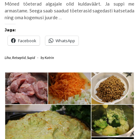
Mõned tõeterad algajale olid kuldaväärt. Ja suppi me
armastame. Seega saab saadud tõeterasid sagedasti katsetada
ning oma kogemusi juurde
…
Jaga:
Facebook
WhatsApp
Liha
,
Retseptid
,
Supid
-
by
Katrin