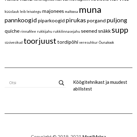
muna
majonees
küüslauk
leib
leivategu
maltoosa
pannkoogid
pirukas
puljong
piparkoogid
porgand
supp
quiche
seened
snäkk
rinnafilee
rukkijahu
rukkilinnasejahu
toorjuust
tordipõhi
süsivesikud
veresuhkur
Õunakook
Köögitehnikast ja muudest
abilistest
Copyright © 2019-2021
MegiMekra