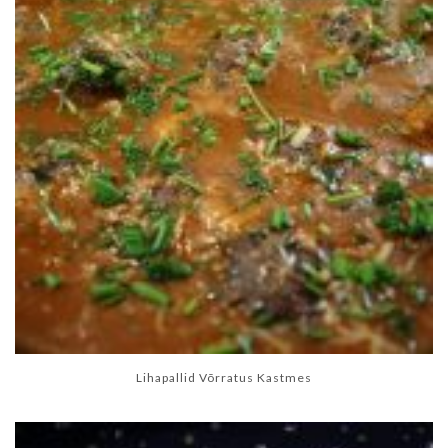
Lihapallid Võrratus Kastmes