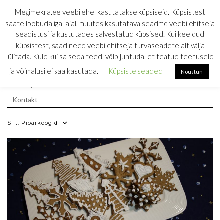
Skip
MEGIMEKRA
Megimekra.ee veebilehel kasutatakse küpsiseid. Küpsistest
to
saate loobuda igal ajal, muutes kasutatava seadme veebilehitseja
RETSEPTIKOGU
content
seadistusi ja kustutades salvestatud küpsised. Kui keeldud
küpsistest, saad need veebilehitseja turvaseadete alt välja
söömine on ainus töö, mis toidab
lülitada. Kuid kui sa seda teed, võib juhtuda, et teatud teenuseid
Esileht
ja võimalusi ei saa kasutada.
Küpsiste seaded
Nõustun
Retseptid
Kontakt
Silt:
Piparkoogid