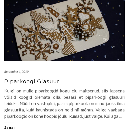
detsember 1, 2019
Piparkoogi Glasuur
Kuigi on mulle piparkoogid kogu elu maitsenud, siis lapsena
võisid koogid olemata olla, peaasi et piparkoogi glasuuri
leiduks. Nüüd on vastupidi, parim piparkook on minu jaoks ilma
glasuurita, kuid kaunistada on neid nii mõnus. Valge vaabaga
piparkoogid on kohe hoopis jõululikumad, just valge. Kui aga
…
Jaga: