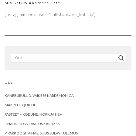
Mis Satub Kaamera Ette…
[instagram-feed user="callistoakaliss_katrinp"]
Uus
KANEELIRULLID, VÄIKESE KARDEMONIGA
MAKRELLI QUICHE
PASTEET – KODUNE, HÕRK JA HEA
LIHAPALLID VÕRRATUS KASTMES
PIPARKOOGITAINAS, SUUS SULAV TULEMUS