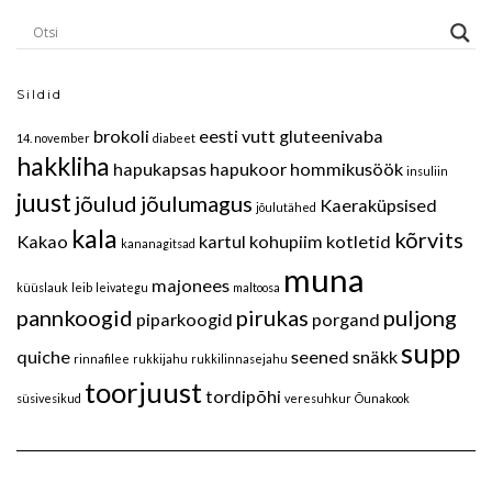
Sildid
brokoli
eesti vutt
gluteenivaba
14. november
diabeet
hakkliha
hapukapsas
hapukoor
hommikusöök
insuliin
juust
jõulud
jõulumagus
Kaeraküpsised
jõulutähed
kala
kõrvits
Kakao
kartul
kohupiim
kotletid
kananagitsad
muna
majonees
küüslauk
leib
leivategu
maltoosa
pannkoogid
pirukas
puljong
piparkoogid
porgand
supp
quiche
seened
snäkk
rinnafilee
rukkijahu
rukkilinnasejahu
toorjuust
tordipõhi
süsivesikud
veresuhkur
Õunakook