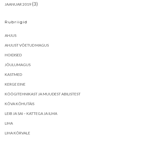
(3)
JAANUAR 2019
Rubriigid
AHJUS
AHJUST VÕETUD MAGUS
HOIDISED
JÕULUMAGUS
KASTMED
KERGE EINE
KÖÖGITEHNIKAST JA MUUDEST ABILISTEST
KÕVA KÕHUTÄIS
LEIB JA SAI – KATTEGA JA ILMA
LIHA
LIHA KÕRVALE