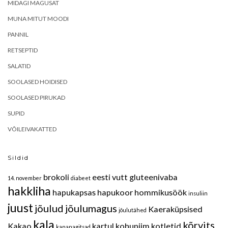
MIDAGI MAGUSAT
MUNA MITUT MOODI
PANNIL
RETSEPTID
SALATID
SOOLASED HOIDISED
SOOLASED PIRUKAD
SUPID
VÕILEIVAKATTED
Sildid
brokoli
eesti vutt
gluteenivaba
14. november
diabeet
hakkliha
hapukapsas
hapukoor
hommikusöök
insuliin
juust
jõulud
jõulumagus
Kaeraküpsised
jõulutähed
kala
kõrvits
Kakao
kartul
kohupiim
kotletid
kananagitsad