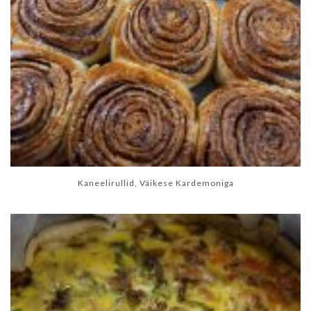
Kaneelirullid, Väikese Kardemoniga