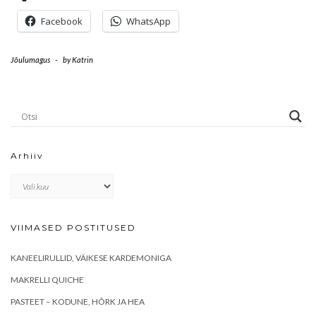
Facebook
WhatsApp
Jõulumagus
-
by
Katrin
Arhiiv
Arhiiv
VIIMASED POSTITUSED
KANEELIRULLID, VÄIKESE KARDEMONIGA
MAKRELLI QUICHE
PASTEET – KODUNE, HÕRK JA HEA