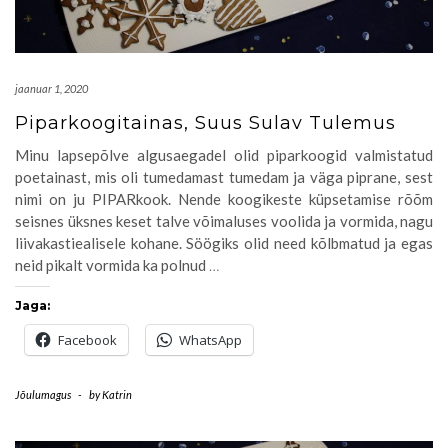
jaanuar 1, 2020
Piparkoogitainas, Suus Sulav Tulemus
Minu lapsepõlve algusaegadel olid piparkoogid valmistatud
poetainast, mis oli tumedamast tumedam ja väga piprane, sest
nimi on ju PIPARkook. Nende koogikeste küpsetamise rõõm
seisnes üksnes keset talve võimaluses voolida ja vormida, nagu
liivakastiealisele kohane. Söögiks olid need kõlbmatud ja egas
neid pikalt vormida ka polnud
…
Jaga:
Facebook
WhatsApp
Jõulumagus
-
by
Katrin