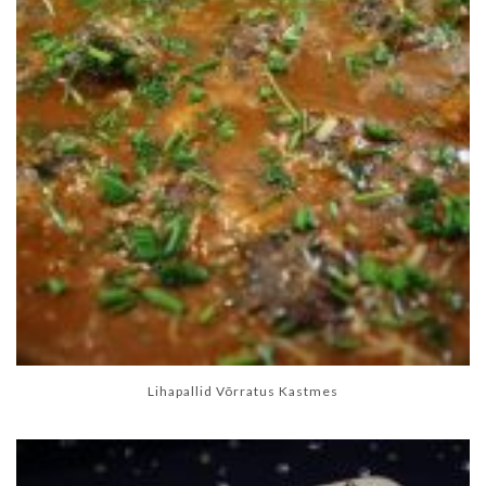
Lihapallid Võrratus Kastmes