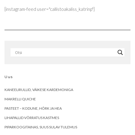
[instagram-feed user="callistoakaliss_katrinp"]
Uus
KANEELIRULLID, VÄIKESE KARDEMONIGA
MAKRELLI QUICHE
PASTEET – KODUNE, HÕRK JA HEA
LIHAPALLID VÕRRATUS KASTMES
PIPARKOOGITAINAS, SUUS SULAV TULEMUS