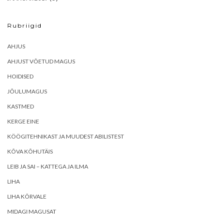
Rubriigid
AHJUS
AHJUST VÕETUD MAGUS
HOIDISED
JÕULUMAGUS
KASTMED
KERGE EINE
KÖÖGITEHNIKAST JA MUUDEST ABILISTEST
KÕVA KÕHUTÄIS
LEIB JA SAI – KATTEGA JA ILMA
LIHA
LIHA KÕRVALE
MIDAGI MAGUSAT