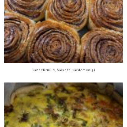
Kaneelirullid, Väikese Kardemoniga