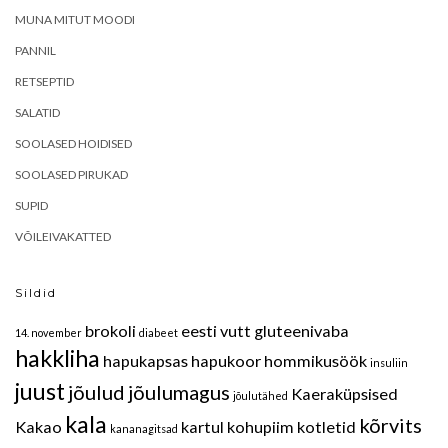
MUNA MITUT MOODI
PANNIL
RETSEPTID
SALATID
SOOLASED HOIDISED
SOOLASED PIRUKAD
SUPID
VÕILEIVAKATTED
Sildid
brokoli
eesti vutt
gluteenivaba
14. november
diabeet
hakkliha
hapukapsas
hapukoor
hommikusöök
insuliin
juust
jõulud
jõulumagus
Kaeraküpsised
jõulutähed
kala
kõrvits
Kakao
kartul
kohupiim
kotletid
kananagitsad