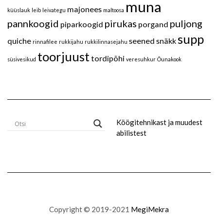
muna
majonees
küüslauk
leib
leivategu
maltoosa
pannkoogid
pirukas
puljong
piparkoogid
porgand
supp
quiche
seened
snäkk
rinnafilee
rukkijahu
rukkilinnasejahu
toorjuust
tordipõhi
süsivesikud
veresuhkur
Õunakook
Köögitehnikast ja muudest
abilistest
Copyright © 2019-2021
MegiMekra