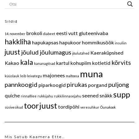
Sildid
brokoli
eesti vutt
gluteenivaba
14. november
diabeet
hakkliha
hapukapsas
hapukoor
hommikusöök
insuliin
juust
jõulud
jõulumagus
Kaeraküpsised
jõulutähed
kala
kõrvits
Kakao
kartul
kohupiim
kotletid
kananagitsad
muna
majonees
küüslauk
leib
leivategu
maltoosa
pannkoogid
pirukas
puljong
piparkoogid
porgand
supp
quiche
seened
snäkk
rinnafilee
rukkijahu
rukkilinnasejahu
toorjuust
tordipõhi
süsivesikud
veresuhkur
Õunakook
Mis Satub Kaamera Ette…