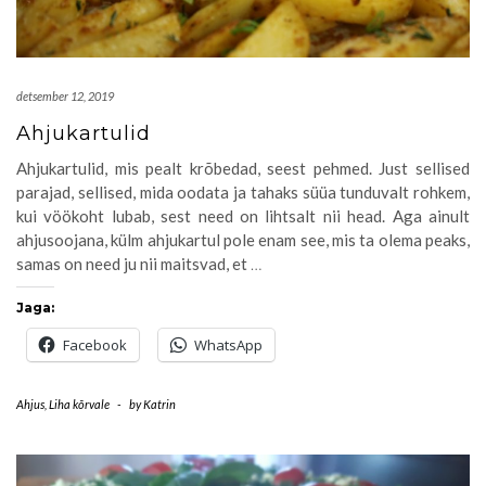
detsember 12, 2019
Ahjukartulid
Ahjukartulid, mis pealt krõbedad, seest pehmed. Just sellised
parajad, sellised, mida oodata ja tahaks süüa tunduvalt rohkem,
kui vöökoht lubab, sest need on lihtsalt nii head. Aga ainult
ahjusoojana, külm ahjukartul pole enam see, mis ta olema peaks,
samas on need ju nii maitsvad, et
…
Jaga:
Facebook
WhatsApp
Ahjus
,
Liha kõrvale
-
by
Katrin