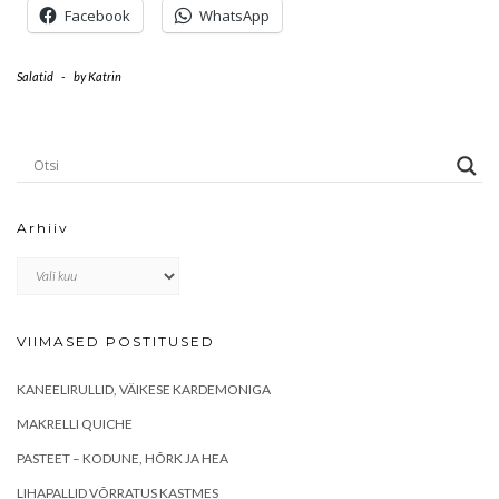
Facebook
WhatsApp
Salatid
-
by
Katrin
Arhiiv
Arhiiv
VIIMASED POSTITUSED
KANEELIRULLID, VÄIKESE KARDEMONIGA
MAKRELLI QUICHE
PASTEET – KODUNE, HÕRK JA HEA
LIHAPALLID VÕRRATUS KASTMES