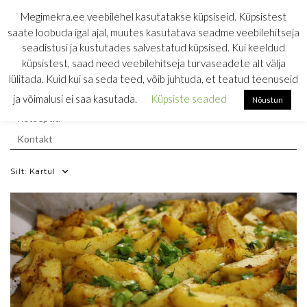
Skip
MEGIMEKRA
Megimekra.ee veebilehel kasutatakse küpsiseid. Küpsistest
to
saate loobuda igal ajal, muutes kasutatava seadme veebilehitseja
RETSEPTIKOGU
content
seadistusi ja kustutades salvestatud küpsised. Kui keeldud
küpsistest, saad need veebilehitseja turvaseadete alt välja
söömine on ainus töö, mis toidab
lülitada. Kuid kui sa seda teed, võib juhtuda, et teatud teenuseid
Esileht
ja võimalusi ei saa kasutada.
Küpsiste seaded
Nõustun
Retseptid
Kontakt
Silt:
Kartul