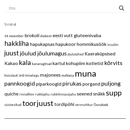
Sildid
brokoli
eesti vutt
gluteenivaba
14. november
diabeet
hakkliha
hapukapsas
hapukoor
hommikusöök
insuliin
juust
jõulud
jõulumagus
Kaeraküpsised
jõulutähed
kala
kõrvits
Kakao
kartul
kohupiim
kotletid
kananagitsad
muna
majonees
küüslauk
leib
leivategu
maltoosa
pannkoogid
pirukas
puljong
piparkoogid
porgand
supp
quiche
seened
snäkk
rinnafilee
rukkijahu
rukkilinnasejahu
toorjuust
tordipõhi
süsivesikud
veresuhkur
Õunakook