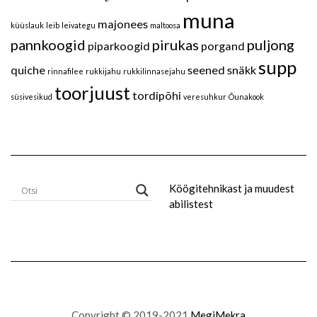
muna
majonees
küüslauk
leib
leivategu
maltoosa
pannkoogid
pirukas
puljong
piparkoogid
porgand
supp
quiche
seened
snäkk
rinnafilee
rukkijahu
rukkilinnasejahu
toorjuust
tordipõhi
süsivesikud
veresuhkur
Õunakook
Köögitehnikast ja muudest
abilistest
Copyright © 2019-2021
MegiMekra