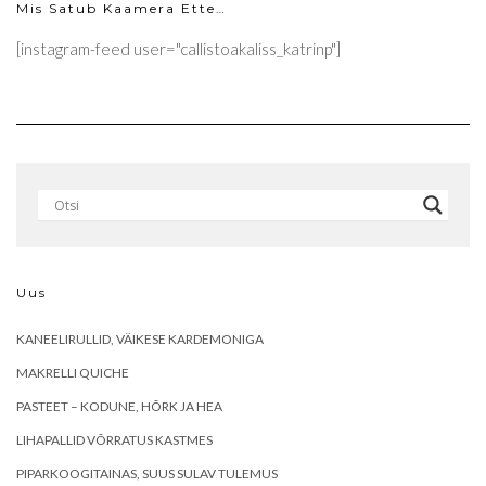
Mis Satub Kaamera Ette…
[instagram-feed user="callistoakaliss_katrinp"]
Uus
KANEELIRULLID, VÄIKESE KARDEMONIGA
MAKRELLI QUICHE
PASTEET – KODUNE, HÕRK JA HEA
LIHAPALLID VÕRRATUS KASTMES
PIPARKOOGITAINAS, SUUS SULAV TULEMUS