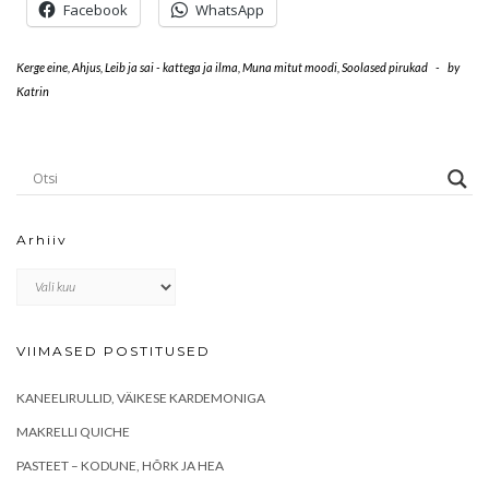
Facebook
WhatsApp
Kerge eine
,
Ahjus
,
Leib ja sai - kattega ja ilma
,
Muna mitut moodi
,
Soolased pirukad
-
by
Katrin
Arhiiv
Arhiiv
VIIMASED POSTITUSED
KANEELIRULLID, VÄIKESE KARDEMONIGA
MAKRELLI QUICHE
PASTEET – KODUNE, HÕRK JA HEA