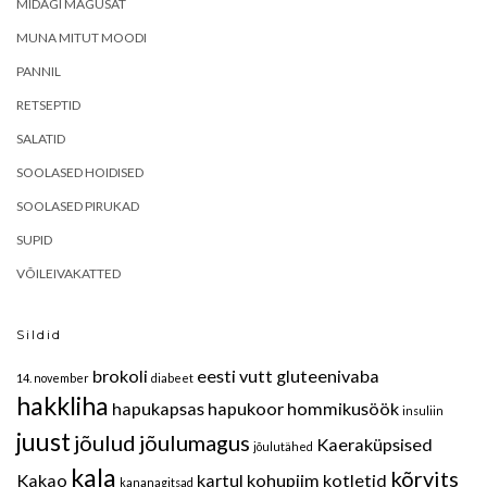
MIDAGI MAGUSAT
MUNA MITUT MOODI
PANNIL
RETSEPTID
SALATID
SOOLASED HOIDISED
SOOLASED PIRUKAD
SUPID
VÕILEIVAKATTED
Sildid
brokoli
eesti vutt
gluteenivaba
14. november
diabeet
hakkliha
hapukapsas
hapukoor
hommikusöök
insuliin
juust
jõulud
jõulumagus
Kaeraküpsised
jõulutähed
kala
kõrvits
Kakao
kartul
kohupiim
kotletid
kananagitsad