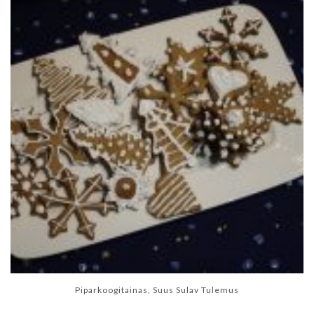
Piparkoogitainas, Suus Sulav Tulemus