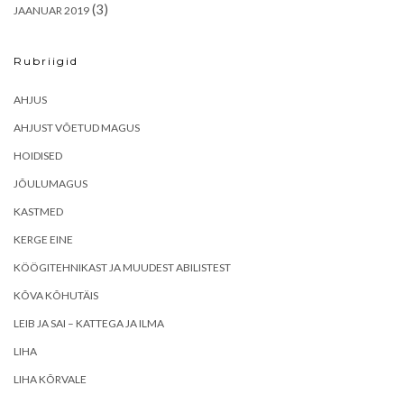
(3)
JAANUAR 2019
Rubriigid
AHJUS
AHJUST VÕETUD MAGUS
HOIDISED
JÕULUMAGUS
KASTMED
KERGE EINE
KÖÖGITEHNIKAST JA MUUDEST ABILISTEST
KÕVA KÕHUTÄIS
LEIB JA SAI – KATTEGA JA ILMA
LIHA
LIHA KÕRVALE