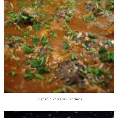
Lihapallid Võrratus Kastmes