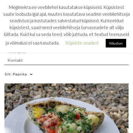
Skip
MEGIMEKRA
Megimekra.ee veebilehel kasutatakse küpsiseid. Küpsistest
to
saate loobuda igal ajal, muutes kasutatava seadme veebilehitseja
RETSEPTIKOGU
content
seadistusi ja kustutades salvestatud küpsised. Kui keeldud
küpsistest, saad need veebilehitseja turvaseadete alt välja
söömine on ainus töö, mis toidab
lülitada. Kuid kui sa seda teed, võib juhtuda, et teatud teenuseid
Esileht
ja võimalusi ei saa kasutada.
Küpsiste seaded
Nõustun
Retseptid
Kontakt
Silt:
Paprika