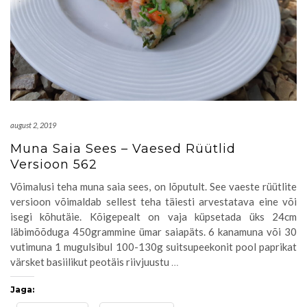
august 2, 2019
Muna Saia Sees – Vaesed Rüütlid
Versioon 562
Võimalusi teha muna saia sees, on lõputult. See vaeste rüütlite
versioon võimaldab sellest teha täiesti arvestatava eine või
isegi kõhutäie. Kõigepealt on vaja küpsetada üks 24cm
läbimõõduga 450grammine ümar saiapäts. 6 kanamuna või 30
vutimuna 1 mugulsibul 100-130g suitsupeekonit pool paprikat
värsket basiilikut peotäis riivjuustu
…
Jaga: