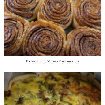
Kaneelirullid, Väikese Kardemoniga