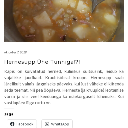
oktoober 7, 2019
Hernesupp Ühe Tunniga!?!
Kapis on kuivatatud herned, külmikus suitsusink, leidub ka
vajalikke juurikaid. Kruubisõbral kruupe. Hernesupp saab
järelikult valmis järgmiseks päevaks, kui just väheke ei kiirenda
seda teemat. Nii pea ööpäeva. Herneste (ja kruupide) leotamise
võrra ja siis veel keeduaega ka mäekõrguselt lühemaks. Kui
vastlapäev liiga ruttu on
…
Jaga:
Facebook
WhatsApp