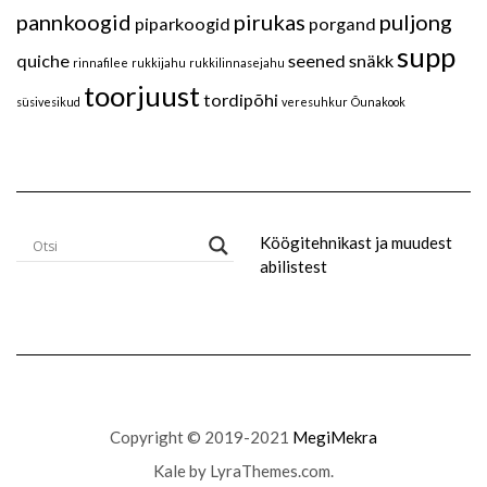
pannkoogid
pirukas
puljong
piparkoogid
porgand
supp
quiche
seened
snäkk
rinnafilee
rukkijahu
rukkilinnasejahu
toorjuust
tordipõhi
süsivesikud
veresuhkur
Õunakook
Köögitehnikast ja muudest
abilistest
Copyright © 2019-2021
MegiMekra
Kale
by LyraThemes.com.