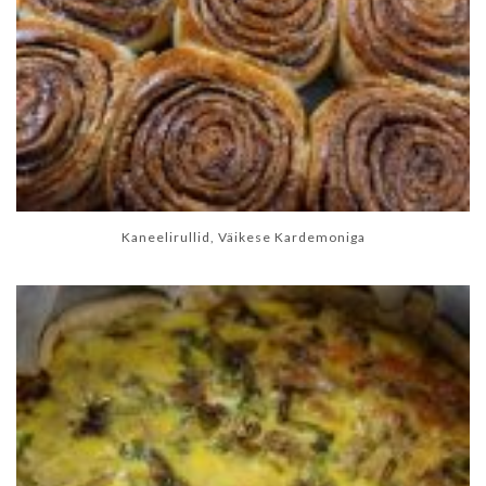
Kaneelirullid, Väikese Kardemoniga