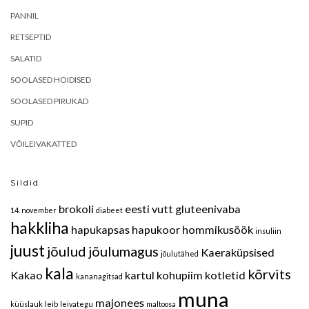
PANNIL
RETSEPTID
SALATID
SOOLASED HOIDISED
SOOLASED PIRUKAD
SUPID
VÕILEIVAKATTED
Sildid
brokoli
eesti vutt
gluteenivaba
14. november
diabeet
hakkliha
hapukapsas
hapukoor
hommikusöök
insuliin
juust
jõulud
jõulumagus
Kaeraküpsised
jõulutähed
kala
kõrvits
Kakao
kartul
kohupiim
kotletid
kananagitsad
muna
majonees
küüslauk
leib
leivategu
maltoosa