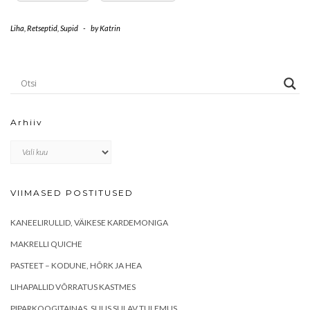
Liha
,
Retseptid
,
Supid
-
by
Katrin
Arhiiv
Arhiiv
VIIMASED POSTITUSED
KANEELIRULLID, VÄIKESE KARDEMONIGA
MAKRELLI QUICHE
PASTEET – KODUNE, HÕRK JA HEA
LIHAPALLID VÕRRATUS KASTMES
PIPARKOOGITAINAS, SUUS SULAV TULEMUS