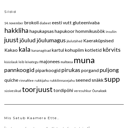
Sildid
brokoli
eesti vutt
gluteenivaba
14. november
diabeet
hakkliha
hapukapsas
hapukoor
hommikusöök
insuliin
juust
jõulud
jõulumagus
Kaeraküpsised
jõulutähed
kala
kõrvits
Kakao
kartul
kohupiim
kotletid
kananagitsad
muna
majonees
küüslauk
leib
leivategu
maltoosa
pannkoogid
pirukas
puljong
piparkoogid
porgand
supp
quiche
seened
snäkk
rinnafilee
rukkijahu
rukkilinnasejahu
toorjuust
tordipõhi
süsivesikud
veresuhkur
Õunakook
Mis Satub Kaamera Ette…