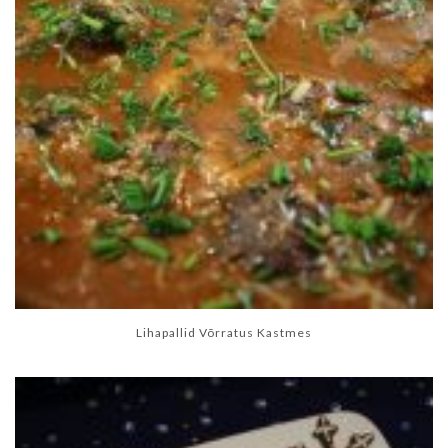
Lihapallid Võrratus Kastmes