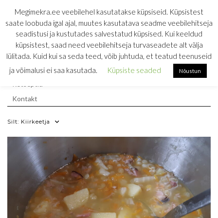
Skip
MEGIMEKRA
Megimekra.ee veebilehel kasutatakse küpsiseid. Küpsistest
to
saate loobuda igal ajal, muutes kasutatava seadme veebilehitseja
RETSEPTIKOGU
content
seadistusi ja kustutades salvestatud küpsised. Kui keeldud
küpsistest, saad need veebilehitseja turvaseadete alt välja
söömine on ainus töö, mis toidab
lülitada. Kuid kui sa seda teed, võib juhtuda, et teatud teenuseid
Esileht
ja võimalusi ei saa kasutada.
Küpsiste seaded
Nõustun
Retseptid
Kontakt
Silt:
Kiirkeetja