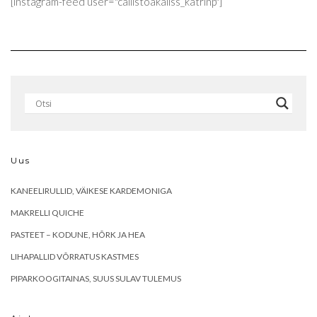
[instagram-feed user="callistoakaliss_katrinp"]
Uus
KANEELIRULLID, VÄIKESE KARDEMONIGA
MAKRELLI QUICHE
PASTEET – KODUNE, HÕRK JA HEA
LIHAPALLID VÕRRATUS KASTMES
PIPARKOOGITAINAS, SUUS SULAV TULEMUS