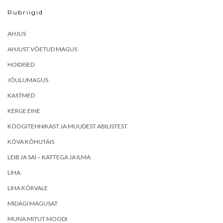
Rubriigid
AHJUS
AHJUST VÕETUD MAGUS
HOIDISED
JÕULUMAGUS
KASTMED
KERGE EINE
KÖÖGITEHNIKAST JA MUUDEST ABILISTEST
KÕVA KÕHUTÄIS
LEIB JA SAI – KATTEGA JA ILMA
LIHA
LIHA KÕRVALE
MIDAGI MAGUSAT
MUNA MITUT MOODI