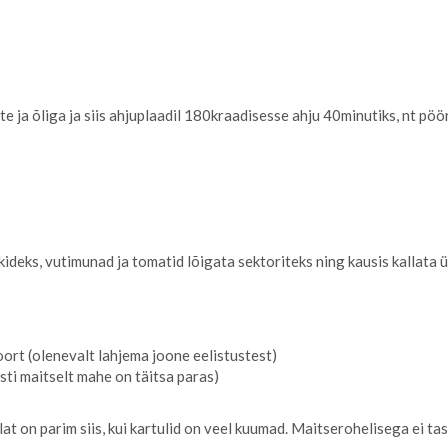
te ja õliga ja siis ahjuplaadil 180kraadisesse ahju 40minutiks, nt p
kkideks, vutimunad ja tomatid lõigata sektoriteks ning kausis kallata ü
ort (olenevalt lahjema joone eelistustest)
sti maitselt mahe on täitsa paras)
lat on parim siis, kui kartulid on veel kuumad. Maitserohelisega ei ta