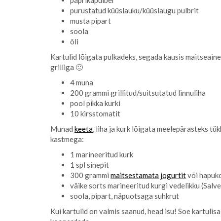
paprikapulber
purustatud küüslauku/küüslaugu pulbrit
musta pipart
soola
õli
Kartulid lõigata pulkadeks, segada kausis maitseaine
grilliga 🙂
4 muna
200 grammi grillitud/suitsutatud linnuliha
pool pikka kurki
10 kirsstomatit
Munad
keeta
, liha ja kurk lõigata meelepärasteks tü
kastmega:
1 marineeritud kurk
1 spl sinepit
300 grammi
maitsestamata jogurtit
või hapuko
väike sorts marineeritud kurgi vedelikku (Salve
soola, pipart, näpuotsaga suhkrut
Kui kartulid on valmis saanud, head isu! Soe kartulisa