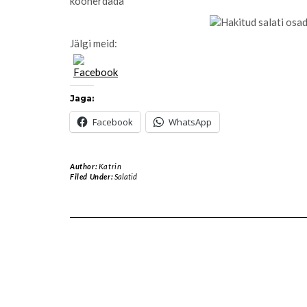
koonerdada
Jälgi meid:
Jaga:
Facebook
WhatsApp
Author:
Katrin
Filed Under:
Salatid