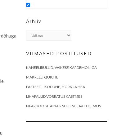
Arhiiv
Arhiiv
öördõhuga
VIIMASED POSTITUSED
KANEELIRULLID, VÄIKESE KARDEMONIGA
MAKRELLI QUICHE
le
PASTEET – KODUNE, HÕRK JA HEA
LIHAPALLID VÕRRATUS KASTMES
PIPARKOOGITAINAS, SUUS SULAV TULEMUS
su