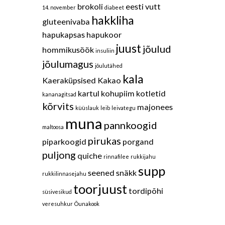
brokoli
eesti vutt
14. november
diabeet
hakkliha
gluteenivaba
hapukapsas
hapukoor
juust
jõulud
hommikusöök
insuliin
jõulumagus
jõulutähed
kala
Kaeraküpsised
Kakao
kartul
kohupiim
kotletid
kananagitsad
kõrvits
majonees
küüslauk
leib
leivategu
muna
pannkoogid
maltoosa
pirukas
piparkoogid
porgand
puljong
quiche
rinnafilee
rukkijahu
supp
seened
snäkk
rukkilinnasejahu
toorjuust
tordipõhi
süsivesikud
veresuhkur
Õunakook