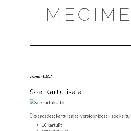
Skip
MEGIME
to
content
veebruar 8, 2019
Soe Kartulisalat
Üks sadadest kartulisalati versioonidest – soe kartu
10 kartulit