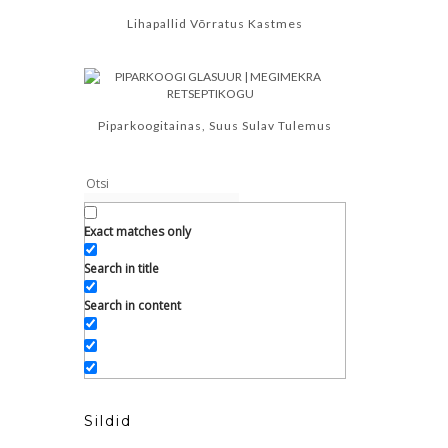
Lihapallid Võrratus Kastmes
Piparkoogitainas, Suus Sulav Tulemus
Exact matches only
Search in title
Search in content
Sildid