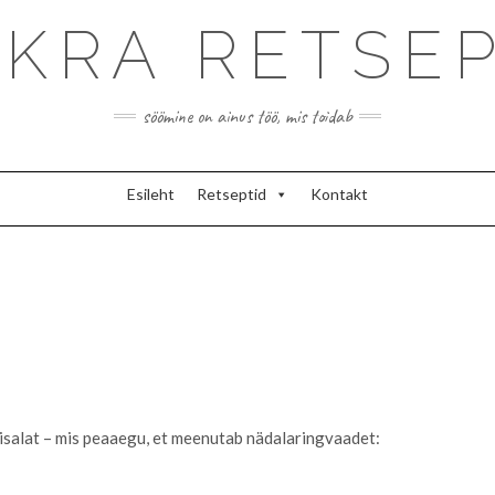
KRA RETSE
söömine on ainus töö, mis toidab
Esileht
Retseptid
Kontakt
lisalat – mis peaaegu, et meenutab nädalaringvaadet: