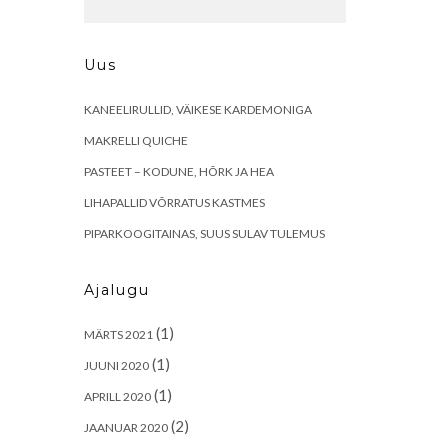
Uus
KANEELIRULLID, VÄIKESE KARDEMONIGA
MAKRELLI QUICHE
PASTEET – KODUNE, HÕRK JA HEA
LIHAPALLID VÕRRATUS KASTMES
PIPARKOOGITAINAS, SUUS SULAV TULEMUS
Ajalugu
(1)
MÄRTS 2021
(1)
JUUNI 2020
(1)
APRILL 2020
(2)
JAANUAR 2020